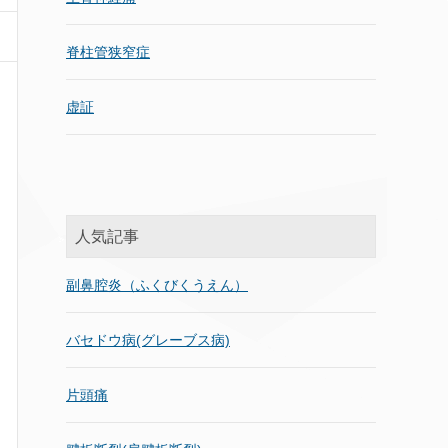
脊柱管狭窄症
虚証
人気記事
副鼻腔炎（ふくびくうえん）
バセドウ病(グレーブス病)
片頭痛