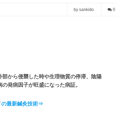
by sankido
0
外部から侵襲した時や生理物質の停滞、陰陽
病の発病因子が旺盛になった病証。
メの最新鍼灸技術⇒