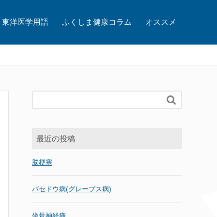
東洋医学用語
ふくしま健康コラム
オススメ

最近の投稿
脳梗塞
バセドウ病(グレーブス病)
坐骨神経痛