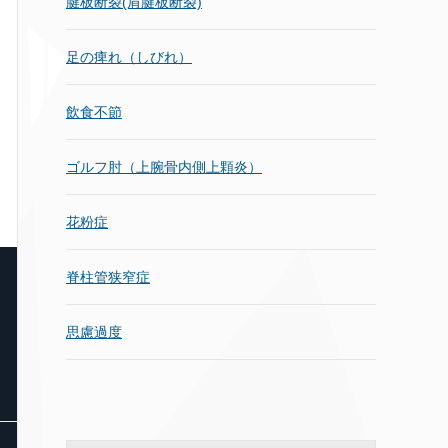
腱板断裂(肩腱板断裂)
足の痺れ（しびれ）
飲食不節
ゴルフ肘（上腕骨内側上顆炎）
花粉症
脊柱管狭窄症
思慮過度