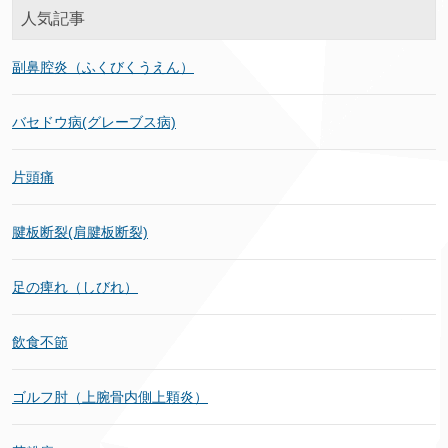
人気記事
副鼻腔炎（ふくびくうえん）
バセドウ病(グレーブス病)
片頭痛
腱板断裂(肩腱板断裂)
足の痺れ（しびれ）
飲食不節
ゴルフ肘（上腕骨内側上顆炎）