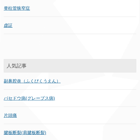
脊柱管狭窄症
虚証
人気記事
副鼻腔炎（ふくびくうえん）
バセドウ病(グレーブス病)
片頭痛
腱板断裂(肩腱板断裂)