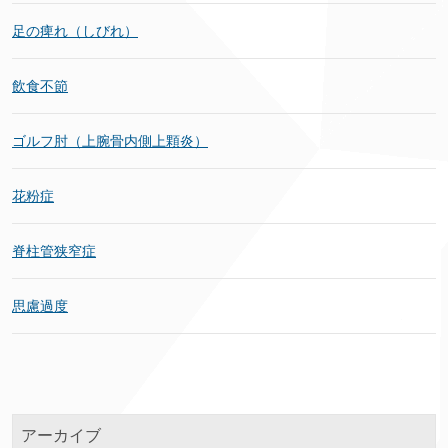
足の痺れ（しびれ）
飲食不節
ゴルフ肘（上腕骨内側上顆炎）
花粉症
脊柱管狭窄症
思慮過度
アーカイブ