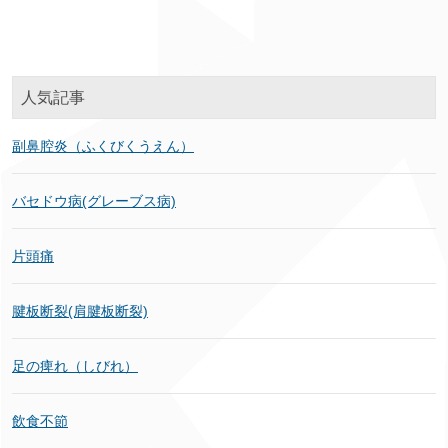
人気記事
副鼻腔炎（ふくびくうえん）
バセドウ病(グレーブス病)
片頭痛
腱板断裂(肩腱板断裂)
足の痺れ（しびれ）
飲食不節