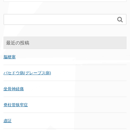

最近の投稿
脳梗塞
バセドウ病(グレーブス病)
坐骨神経痛
脊柱管狭窄症
虚証