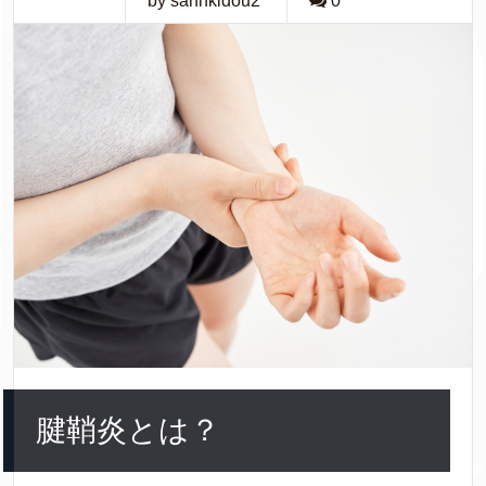
by sannkidou2
0
腱鞘炎とは？